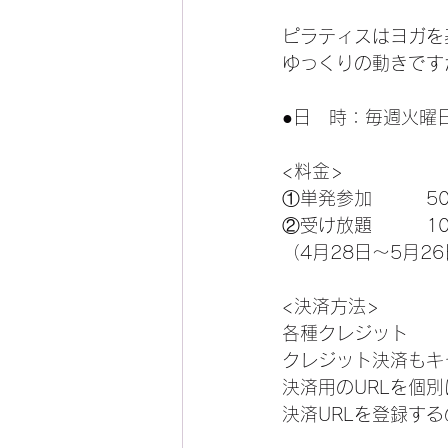
ピラティスはヨガを
ゆっくりの動きです
●日　時：毎週火曜日
<料金>
①単発参加　　　5
②受け放題　　　10
（4月28日～5月2
<決済方法>
各種クレジット
クレジット決済もキ
決済用のURLを個
決済URLを登録す