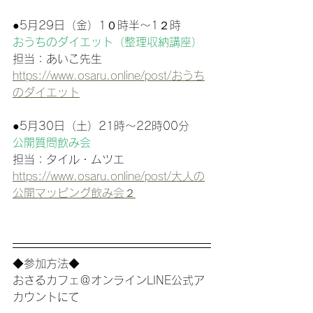
●5月29日（金）1０時半〜1２時
おうちのダイエット（整理収納講座）
担当：あいこ先生
https://www.osaru.online/post/おうち
のダイエット
●5月30日（土）21時〜22時00分　
公開質問飲み会
担当：タイル・ムツエ
https://www.osaru.online/post/大人の
公開マッピング飲み会２
◆参加方法◆
おさるカフェ＠オンラインLINE公式ア
カウントにて