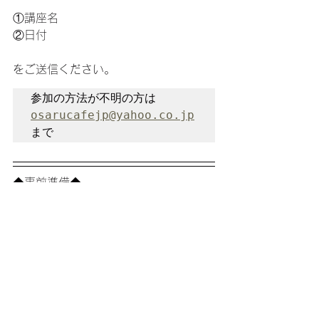
①講座名
②日付
をご送信ください。
参加の方法が不明の方は 
osarucafejp@yahoo.co.jp
まで
◆事前準備◆
オンライン講座の参加にはzoomアプリ
「ZOOM cloud meeting」が必要です
スマホ、タブレット端末にzoomのアプ
リをインストールしてください。
https://zoom.us/jp-jp/meetings.html