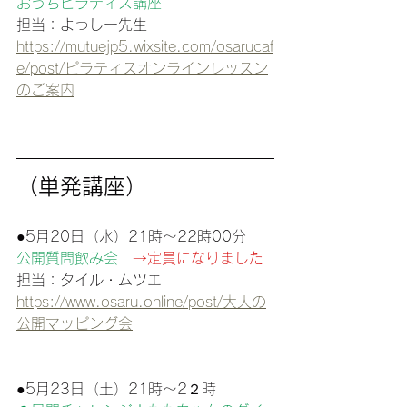
おうちピラティス講座
担当：よっしー先生
https://mutuejp5.wixsite.com/osarucaf
e/post/ピラティスオンラインレッスン
のご案内
（単発講座）
●5月20日（水）21時〜22時00分　
公開質問飲み会　
→定員になりました
担当：タイル・ムツエ
https://www.osaru.online/post/大人の
公開マッピング会
●5月23日（土）21時〜2２時